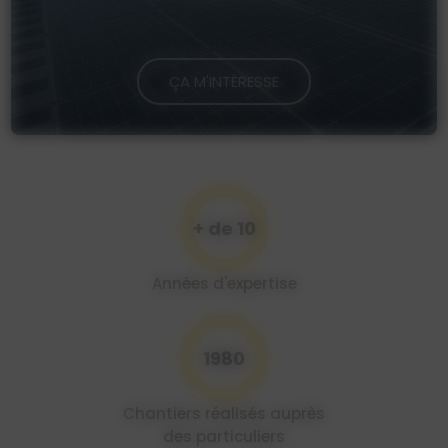
ÇA M'INTÉRESSE
+ de 10
Années d'expertise
2000
Chantiers réalisés auprès
des particuliers