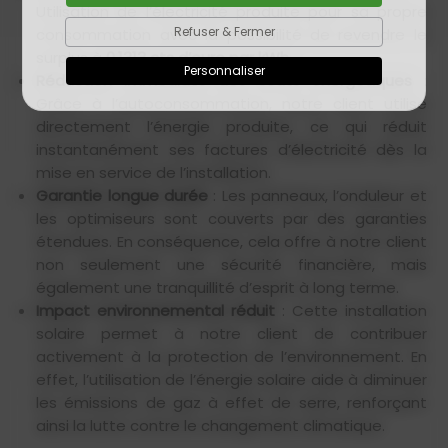
Utilisation de l’électricité produite pour sa propre
Refuser & Fermer
consommation avec la possibilité de revendre le
surplus à
0,1313 cts d’euro par kWh
.
Personnaliser
Réduction immédiate des coûts énergétiques
:
Grâce à l’autoconsommation, notre client utilise
directement l’énergie produite, ce qui réduit
instantanément ses factures d’électricité dès la
mise en service de l’installation.
Garantie longue durée
: Les panneaux, l’onduleur et
les optimiseurs sont couverts par des garanties
étendues. En conséquence, cela offre à notre client
non seulement une sécurité financière, mais
également une tranquillité d’esprit à long terme.
Impact environnemental réduit
: Cette installation
solaire permet à notre client de contribuer
activement à la protection de l’environnement. En
effet, l’utilisation de l’énergie solaire aide à diminuer
les émissions de gaz à effet de serre, renforçant
ainsi la lutte contre le changement climatique.